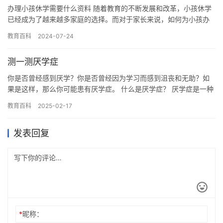
办理小孩休学需要什么资料 随着教育的不断发展和改革，小孩休学
已经成为了越来越多家庭的选择。而对于家长来说，如何为小孩办
理休学手续成为了一个新的挑战。下面是办理小孩休学需要的资
教育百科
2024-07-24
料。 …
测一测厌学症
你是否曾经感到厌学？你是否曾经因为学习而感到沮丧和无助？如
果是这样，那么你可能患有厌学症。 什么是厌学症？ 厌学症是一种
心理疾病，它会导致人们对学习产生厌恶和恐惧。这种症状通常会
教育百科
2025-02-17
在…
发表回复
*
昵称：