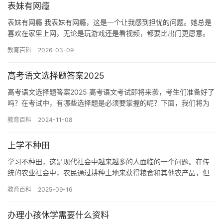
表妹有网瘾
表妹有网瘾 我表妹有网瘾，这是一个让我感到担忧的问题。她总是
喜欢在家里上网，无论是玩游戏还是看视频，都要比出门更愿意。
我也曾经试图帮助她摆脱网瘾，但是她似乎很难离开网络。 我表妹
教育百科
2026-03-09
的…
高考语文选择题答案2025
高考语文选择题答案2025 高考语文考试即将来袭，考生们准备好了
吗？在考试中，有哪些选择题是必须要掌握的呢？下面，我们将为
大家详细介绍一些高考语文选择题的答案。 选择题是高考语文考…
教育百科
2024-11-08
上学不种田
学习不种田，这是现代社会中越来越多的人面临的一个问题。在传
统的农业社会中，农民通过耕种土地来获得粮食和其他农产品，但
在现代社会中，这种方式已经过时了。 随着人口的增长和城市化的
教育百科
2025-09-16
加速…
办理小孩休学需要什么资料