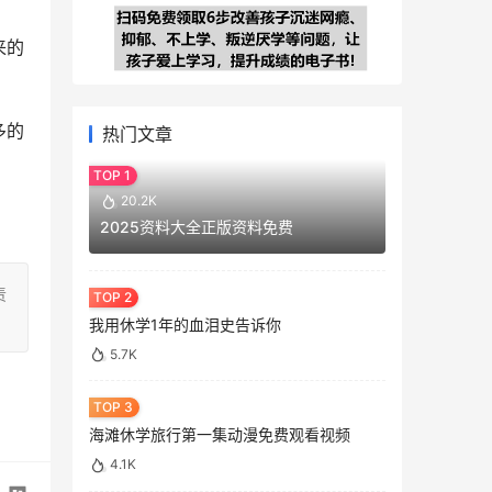
来的
多的
热门文章
20.2K
2025资料大全正版资料免费
责
我用休学1年的血泪史告诉你
5.7K
海滩休学旅行第一集动漫免费观看视频
4.1K