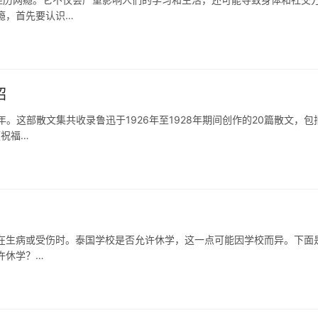
瘾，首先要认识…
绍
。这部散文集共收录鲁迅于1926年至1928年期间创作的20篇散文，包
祝福…
在生病或受伤时。泰国学校是否允许休学，这一点可能因学校而异。下面
许休学？…