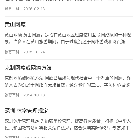
响。如果您的孩子正在面临这种情况，以下是一些建议可以帮助他
教育百科
2026-02-18
们克服…
黄山网瘾
黄山网瘾 黄山网瘾，是指在黄山地区过度使用互联网成瘾的一种现
象。许多人在黄山旅游期间，由于过度沉迷于网络游戏和网页游
戏，导致他们无法享受大自然的美景和人文风情，甚至影响了他们
教育百科
2025-10-24
的日常…
克制网瘾戒网瘾方法
克制网瘾戒网瘾方法 网瘾已经成为现代社会中一个严重的问题，许
多人因为沉迷于网络而无法自拔，这对他们的生活、学习和心理健
康都带来了极大的负面影响。因此，如何克制网瘾戒网瘾成为了一
教育百科
2024-10-13
个重…
深圳 休学管理规定
深圳休学管理规定 为加强学校管理，提高教育质量，根据《中华人
民共和国教育法》等相关法律法规，结合深圳实际情况，制定如下
休学管理规定： 一、适用范围 本管理规定适用于在深圳就读的中