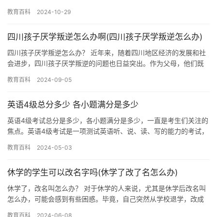
和世界上得到了广泛赞誉。 卢森堡的教育体系以培…
教育百科
2024-10-29
四川孩子厌学叛逆怎么办啊(四川孩子厌学叛逆怎么办)
四川孩子厌学叛逆怎么办？ 近年来，随着四川地区经济的发展和社
会进步，四川孩子厌学叛逆的问题也日益突出。作为父母，他们既
担心又困惑，不知道该怎么办。 首先，我们应该理解四川孩子厌学
教育百科
2024-09-05
叛…
英语4级总分多少 各小题满分是多少
英语4级考试总分是多少，各小题满分是多少，一直是考生们关注的
焦点。英语4级考试是一项测试英语听、说、读、写的能力的考试，
其总分为467分。 听力部分包括两部分，分别是听力理解与听力…
教育百科
2024-05-03
休学的学生可以改名字吗(休学了改了名怎么办)
休学了，改名叫怎么办？ 对于休学的人来说，尤其是休学后改名叫
怎么办，可能会感到有些困惑。毕竟，自己突然从学校退学，改成
一个陌生的名字，而且没有任何通知，没有任何解释，这让人感到
教育百科
2024-06-08