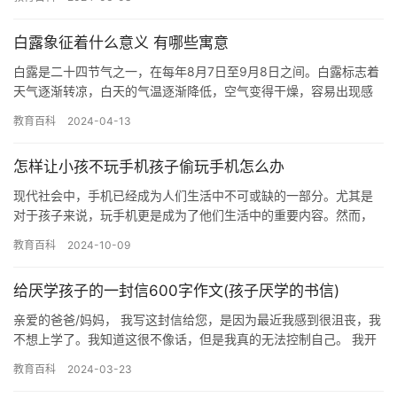
有些…
白露象征着什么意义 有哪些寓意
白露是二十四节气之一，在每年8月7日至9月8日之间。白露标志着
天气逐渐转凉，白天的气温逐渐降低，空气变得干燥，容易出现感
冒、咳嗽等疾病。在中国传统文化中，白露有着丰富的寓意和象征
教育百科
2024-04-13
意…
怎样让小孩不玩手机孩子偷玩手机怎么办
现代社会中，手机已经成为人们生活中不可或缺的一部分。尤其是
对于孩子来说，玩手机更是成为了他们生活中的重要内容。然而，
过度使用手机对孩子的身心健康和社交能力都带来了负面影响。因
教育百科
2024-10-09
此，如…
给厌学孩子的一封信600字作文(孩子厌学的书信)
亲爱的爸爸/妈妈， 我写这封信给您，是因为最近我感到很沮丧，我
不想上学了。我知道这很不像话，但是我真的无法控制自己。 我开
始对学校感到枯燥乏味，我对学习也失去了兴趣。我不想再忍受这…
教育百科
2024-03-23