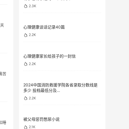
2.3K
界关
心理健康谈话记录40篇
2.2K
心理健康家长给孩子的一封信
2.2K
痛苦
2024中国消防救援学院各省录取分数线是
多少 投档最低分及…
2.2K
被父母惩罚憋尿小说
和睡
2.1K