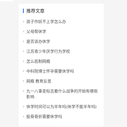
推荐文章
孩子作妖不上学怎么办
父母帮休学
是否该办休学
江苏青少年厌学行为学校
怎么抵制网瘾
中科院博士怀孕需要休学吗
网瘾 教育反思
九一八事变标志着什么战争的开始有哪些
影响
休学时间可以为半年吗(休学不能半年吗)
股骨骨折需要休学吗