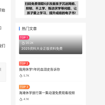
开始
知
热门文章
20.2K
我们
2025资料大全正版资料免费
我用休学1年的血泪史告诉你
责
5.7K
海滩休学旅行第一集动漫免费观看视频
4.1K