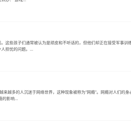
前。这些孩子们通常被认为是顽皮和不听话的，但他们却正在接受军事训
令人担忧的问题。…
，越来越多的人沉迷于网络世界，这种现象被称为“网瘾”。网瘾对人们的身
瘾的影响…