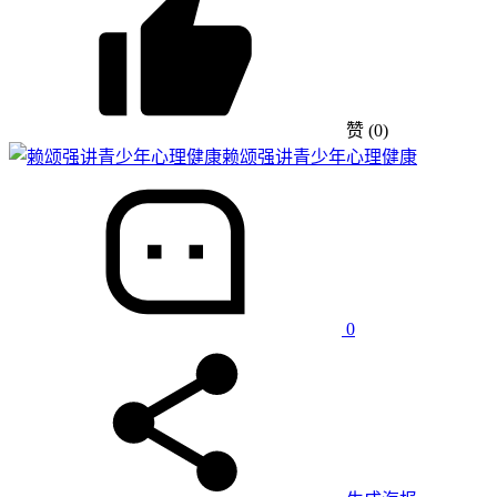
赞
(0)
赖颂强讲青少年心理健康
0