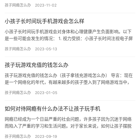
路，甚至成为了他们生活中不可或缺的一部分。然而，这种沉迷游
孩子网瘾怎么办
2023-11-02
戏的…
小孩子长时间玩手机游戏会怎么样
小孩子长时间玩手机游戏会对身体和心理健康产生负面影响。以下
是一些可能会发生的情况： 1. 视力受损：小孩子长时间注视电子屏
幕，眼睛容易疲劳，可能会导致视力下降。 点咨询免费领取《左…
孩子网瘾怎么办
2023-05-13
孩子玩游戏充值的钱怎么办
孩子玩游戏充值的钱怎么办（孩子拿钱充游戏怎么办） 导言：现在
是一个网络化的年代，有越来越多的孩子堕入到了网络游戏当中，
从而影响到了他们的学习成绩，有些比较严重的呢，直接在里边充
孩子网瘾怎么办
2023-01-05
了许…
如何对待网瘾有什么办法不让孩子玩手机
网瘾已经成为一个日益严重的社会问题，许多孩子因为沉迷于网络
而陷入了严重的学习和生活问题。对于家长来说，如何让孩子摆脱
网瘾成为一个迫切的问题。本文将探讨如何帮助孩子克服网瘾，以
孩子网瘾怎么办
2023-09-19
及如何…