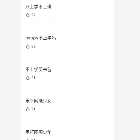
只上学不上班
22
happy不上学吗
22
不上学买书包
21
乐平网瘾少女
21
吊打网瘾少年