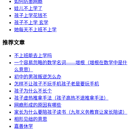
如何防患网瘾
娃儿不上学了
孩子上学花钱不
孩子不上学 玄学
她每天不上班不上学
推荐文章
不上班能去上学吗
一个容易忽略的数学名词——增根（增根在数学中是什
么意思）
初中的男孩叛逆怎么办
怎样不让孩子不玩手机孩子老是要玩手机
孩子为什么不长个
孩子虚热推拿手法（孩子高热不退推拿手法）
网瘾形成的原因有哪些
家长为什么要陪孩子读书（九年义务教育让家长陪读）
相形见绌的意思
嘉善休学