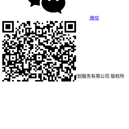
微信
Copyright © 珠海左养右学颂强咨询策划服务有限公司 版权所
有.
粤ICP备14013907号
微信扫码分享