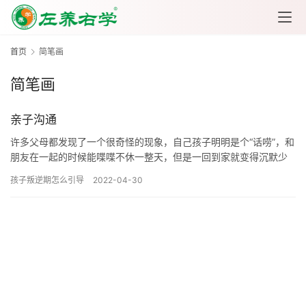
首页
简笔画
简笔画
亲子沟通
许多父母都发现了一个很奇怪的现象，自己孩子明明是个“话唠”，和
朋友在一起的时候能喋喋不休一整天，但是一回到家就变得沉默少
言，问他话，哼哼唧唧随便敷衍，好不容易说上几句，结果却以
孩子叛逆期怎么引导
2022-04-30
“算…