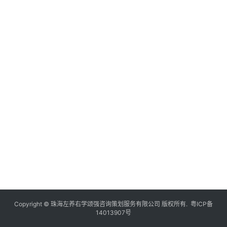
Copyright © 珠海左养右学颂强咨询策划服务有限公司 版权所有.
粤ICP备
14013907号