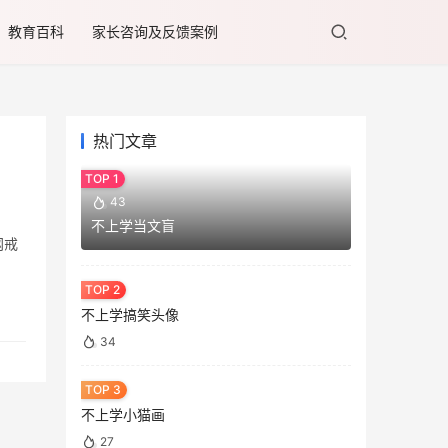
教育百科
家长咨询及反馈案例
热门文章
43
不上学当文盲
网戒
不上学搞笑头像
34
不上学小猫画
27