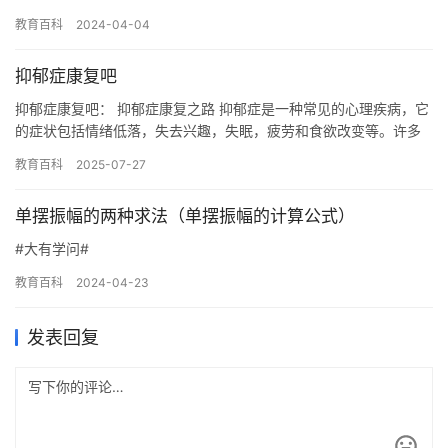
要暂时离开学校，以便接受治疗或处理家庭问题。当学生准备好复
教育百科
2024-04-04
学时…
抑郁症康复吧
抑郁症康复吧： 抑郁症康复之路 抑郁症是一种常见的心理疾病，它
的症状包括情绪低落，失去兴趣，失眠，疲劳和食欲改变等。许多
人患有抑郁症，并试图找到一种方法来治疗这种疾病。这篇文章将
教育百科
2025-07-27
讨…
单摆振幅的两种求法（单摆振幅的计算公式）
#大有学问#
教育百科
2024-04-23
发表回复