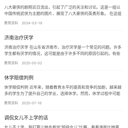
八大豪侠的剧照近日流出，引起了广泛的关注和讨论。这是一组以
中国传统武侠为主题的图片，展现了八大豪侠的英勇形象。 在这组
照片中，我们可以看到八大豪侠的各自形象。第一位是火云邪神，
教育百科
2024-03-19
他身…
济南治疗厌学
济南治疗厌学 在山东省济南市，治疗厌学是一个常见的问题。许多
学生都有厌学的情况，这可能是由于许多不同的原因引起的。有些
人可能感到学习很有趣，但对于某些人来说，学习可能并不总是有
教育百科
2025-05-02
趣的…
休学赔偿判例
休学赔偿判例 近年来，随着教育水平的提高和竞争的加剧，越来越
多的学生为了提升自己的学业，选择休学。然而，休学过程中可能
会遇到一些问题，例如无法按时完成作业、错过课堂、受到老师批
教育百科
2025-07-16
评等…
调侃女儿不上学的话
女儿不上学，我打算让她去参加“超级女儿”比赛，看看谁能比她更