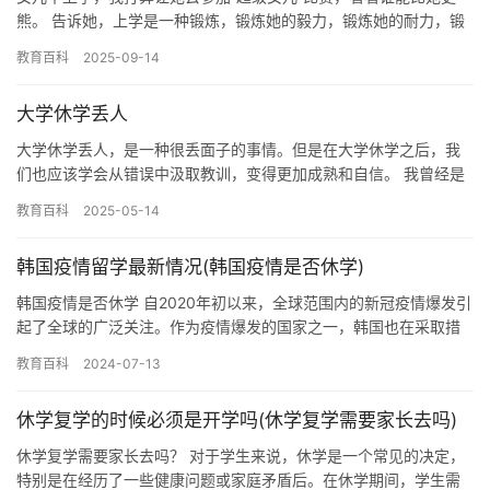
熊。 告诉她，上学是一种锻炼，锻炼她的毅力，锻炼她的耐力，锻
炼她的想象力。 告诉她，上学是一种挑战，挑战她的大脑，挑战
教育百科
2025-09-14
她…
大学休学丢人
大学休学丢人，是一种很丢面子的事情。但是在大学休学之后，我
们也应该学会从错误中汲取教训，变得更加成熟和自信。 我曾经是
一名大学生，非常努力地学习，希望能够在毕业后找到一份好工
教育百科
2025-05-14
作。但…
韩国疫情留学最新情况(韩国疫情是否休学)
韩国疫情是否休学 自2020年初以来，全球范围内的新冠疫情爆发引
起了全球的广泛关注。作为疫情爆发的国家之一，韩国也在采取措
施应对疫情。其中，休学问题成为了韩国政府以及民众关注的一个…
教育百科
2024-07-13
休学复学的时候必须是开学吗(休学复学需要家长去吗)
休学复学需要家长去吗？ 对于学生来说，休学是一个常见的决定，
特别是在经历了一些健康问题或家庭矛盾后。在休学期间，学生需